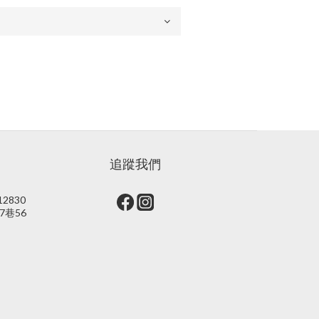
追蹤我們
2830
7巷56