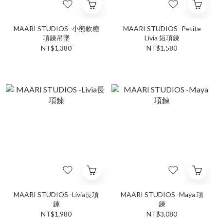
MAARI STUDIOS -小熊軟糖
MAARI STUDIOS -Petite
項鍊吊墜
Livia 短項鍊
NT$1,380
NT$1,580
MAARI STUDIOS -Livia長項
MAARI STUDIOS -Maya 項
鍊
鍊
NT$1,980
NT$3,080