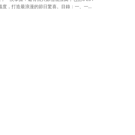
有溫度，打造最浪漫的節日驚喜。目錄：一、一年
禮物送禮指南一次看！（一）情人節不只有 2／
日期（二）情人節送什麼該怎麼選？5 挑選重點讓
節、七夕禮物排行榜│送女友、男友最適合的浪漫
麼禮物給女友？感動她的最佳選擇！（二）情人