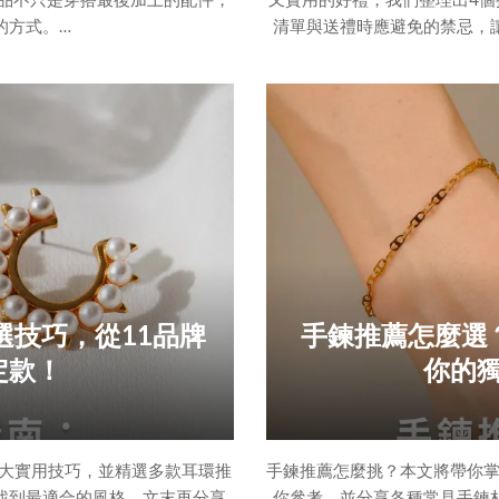
的方式。
清單與送禮時應避免的禁忌，
—它有沒有自己的個性？有沒有
一、生日禮物送什麼好朋友才會
穿戴的人，用自己的方式去詮釋
要點 1：考量雙方親密程度要點
點 4：禮物的實用性與獨特性
s，就是我們在尋找品牌的過程中，
擇🎁飾品🎁香氛蠟燭、融蠟燈
牌。
s
選技巧，從11品牌
手鍊推薦怎麼選
定款！
你的
大實用技巧，並精選多款耳環推
手鍊推薦怎麼挑？本文將帶你掌
找到最適合的風格。文末再分享
你參考，並分享各種常見手鍊