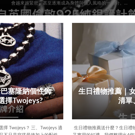
會越來越緊密，甚至逐漸成為身體與個人風格的一部分。
二、打破傳統的飾品佩戴方式
Annabel B 的設計不受傳統框架限制。
位置的戒指、跨越手部線條的手鐲，到手肘上方的臂環，以及延伸於身體
西班牙巴塞隆納個性飾
生日禮物推薦｜
擇Twojeys?
清單
擇 Twojeys？ 三、Twojeys 適
生日禮物推薦送什麼？生日禮
相信飾品不只是穿搭最後加上的配件，
又實用的好禮，我們整理出4