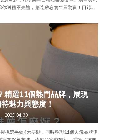
讓你送禮不失禮，創造難忘的生日驚喜！目錄：
開心？掌握 4 個挑選原則，感情加分不踩雷！
 2：觀察對方的興趣與個性要點 3：預算規劃要
二、生日禮物推薦女款│送閨蜜、女友的高質感選
🎁手錶🎁拍立得、底片相機🎁咖啡、食品禮盒🎁
包包、
？精選11個熱門品牌，展現
獨特魅力與態度！
2025-04-30
握挑選手鍊4大要點，同時整理11個人氣品牌供
材質的保養方法，讓飾品常戴如新。手鍊品牌推