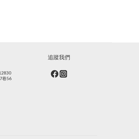
追蹤我們
2830
7巷56