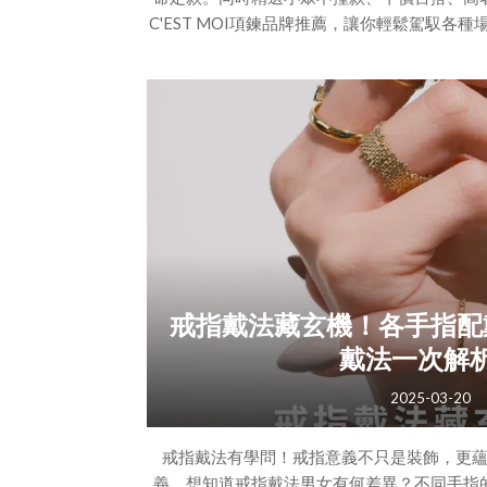
C'EST MOI項鍊品牌推薦，讓你輕鬆駕馭各
要點教你找到命定款，從日常到特殊場合都百搭
點 2：項鍊材質挑選要點 3：膚色挑選要點 4
要點 6：臉型二、女生項鍊推薦品牌排名│小眾不
（一）小眾品牌項鍊推薦（二）
戒指戴法藏玄機！各手指配
戴法一次解
2025-03-20
戒指戴法有學問！戒指意義不只是裝飾，更
義。想知道戒指戴法男女有何差異？不同手指