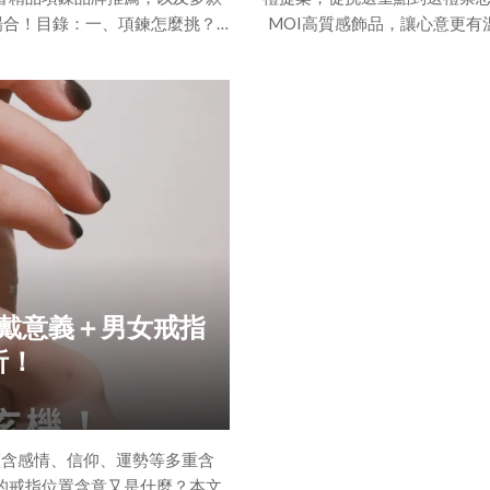
種場合！目錄：一、項鍊怎麼挑？6
MOI高質感飾品，讓心意更
！挑選要點 1：項鍊長度挑選要
不只一個情人節？七夕、情人節
：場合挑選要點 5：穿衣風格挑選
14！掌握 3 大情人節的重要
撞款 × 百搭平價 × 高奢精品
心意直達對方心坎裡二、情人
平價品牌項鍊推薦（
好禮推薦！（一）情人節送什
戴意義＋男女戒指
析！
蘊含感情、信仰、運勢等多重含
的戒指位置含意又是什麼？本文