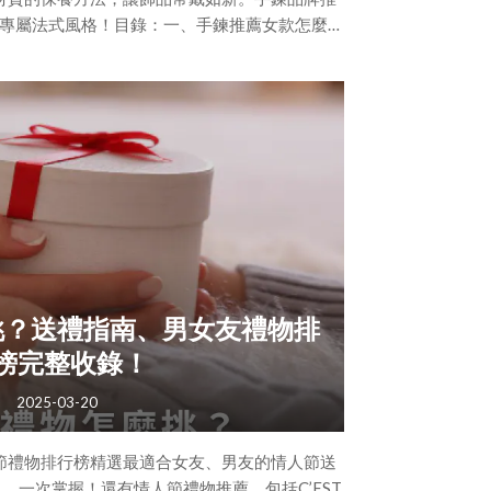
造你的專屬法式風格！目錄：一、手鍊推薦女款怎麼
屬風格！（一）依手圍尺寸挑選長度（二）依個人
格、場合挑選款式（四）依配戴習慣挑選扣頭設
個女生、情侶手鍊推薦品牌清單不藏私公開（一）
香奈兒（Chanel）（三）卡地亞（Cart
挑？送禮指南、男女友禮物排
榜完整收錄！
2025-03-20
節禮物排行榜精選最適合女友、男友的情人節送
，一次掌握！還有情人節禮物推薦，包括C’EST