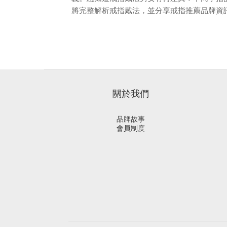
將完整解析戒指戴法，並分享戒指推薦品牌資
錄：一、戒指意義不只是飾品！戴戒指的 5 個
與承諾戒指含意 2：社會地位與身分戒指含意 
指含意 5：運勢二、戒指戴法有學問！不同戒指
戒指戴大拇指戒指位置 2：戒指戴食指戒指位
關於我們
品牌故事
會員制度