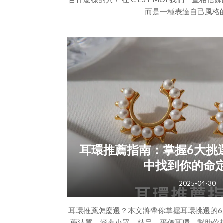
而是一種表達自己風格
這也是我們在挑選每一個品牌時最在意的事情—
讓人一眼就記住的風格？以及，它能不能讓
它？
而來自西班牙巴塞隆納的飾品品牌 Twojey
非常喜歡的一個品
一、關於 Twojey
Twojey
耳環推薦指南：掌握6大挑
中找到你的命
2025-04-30
耳環推薦怎麼選？本文將帶你掌握耳環挑選的6
薦清單，涵蓋小眾、精品、平價耳環，幫助你