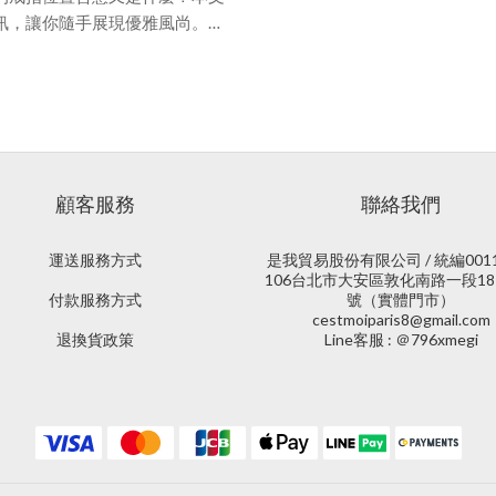
訊，讓你隨手展現優雅風尚。目
常見含義大公開戒指含意 1：感情
3：個人風格戒指含意 4：信仰戒
位置意義完全解析戒指位置 1：
置 3：戒指戴中指戒指位置 4
顧客服務
聯絡我們
運送服務方式
是我貿易股份有限公司 / 統編0011
106台北市大安區敦化南路一段18
付款服務方式
號（實體門市）
cestmoiparis8@gmail.com
退換貨政策
Line客服 : ＠796xmegi