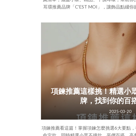
耳環推薦品牌「C'EST MOI」，讓飾品點
耳環推薦怎麼選？掌握這 6 個挑選技巧，不
（二）考量耳環風格（三）選擇合適材質（四
耳洞（六）留意配戴舒適度二、耳環推薦名單
集合！（一）小眾耳環推薦（二）精品耳環推
推
項鍊推薦這樣挑！精選小
牌，找到你的百
2025-03-20
項鍊推薦看這篇！掌握項鍊怎麼挑選6大要點，
命定款。同時精選小眾不撞款、平價百搭、高