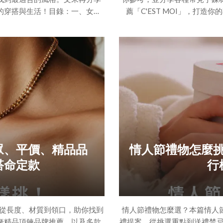
綴你的穿搭與生活！目錄：一、女生
薦「C'EST MOI」，打
怕選錯款！（一）依臉型選擇款式
挑？掌握 4 要點讓你戴出專
）設定預算範圍（五）是否具有
體質挑選材質（三）依穿搭風
｜小眾、精品、平價耳環品牌大
計二、飾品控快收藏！11 
薦（三）平價耳環推薦三、耳環
C’EST MOI（二）
眾、平價、精品品
情人節禮物怎麼
搭命定款
行
從長度、材質到領口，助你找到
情人節禮物怎麼選？本篇情人
奢精品項鍊品牌推薦，以及多款
禮提案，從挑選重點到送禮禁忌