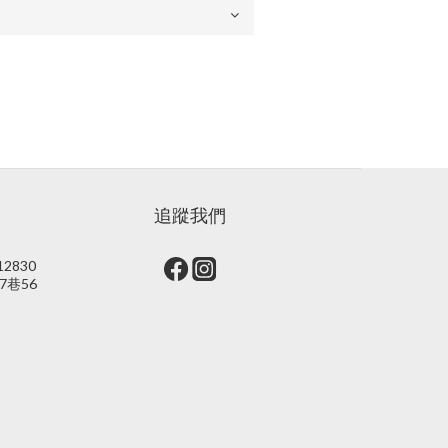
追蹤我們
2830
7巷56