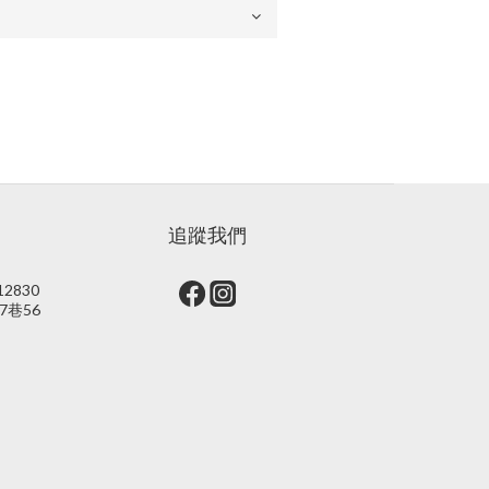
追蹤我們
2830
7巷56