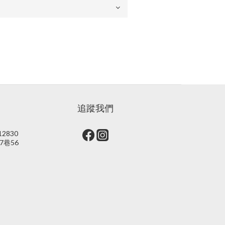
追蹤我們
2830
7巷56