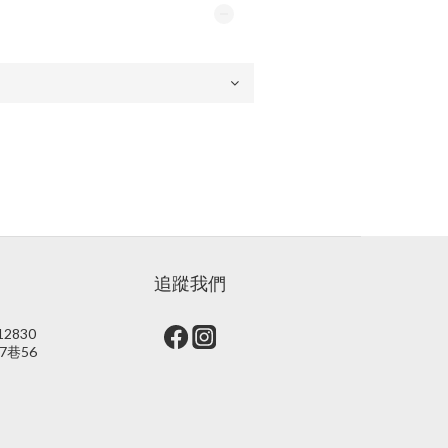
追蹤我們
2830
7巷56