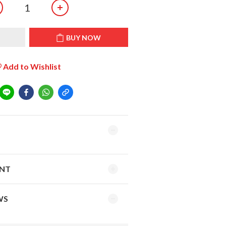
T
BUY NOW
Add to Wishlist
ENT
WS