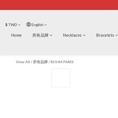
$
TWD
English
Home
所有品牌
Necklaces
Bracelets
View All
/
所有品牌
/
BOHM PARIS