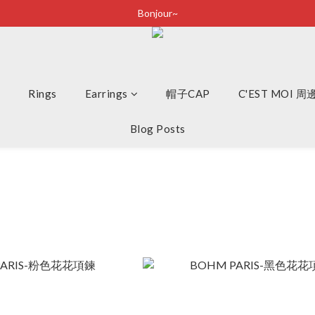
Bonjour~
Bonjour~
立即加入會員享有100元購物金
全店滿2500即享免運
Rings
Earrings
Bonjour~
帽子CAP
C'EST MOI 
Blog Posts