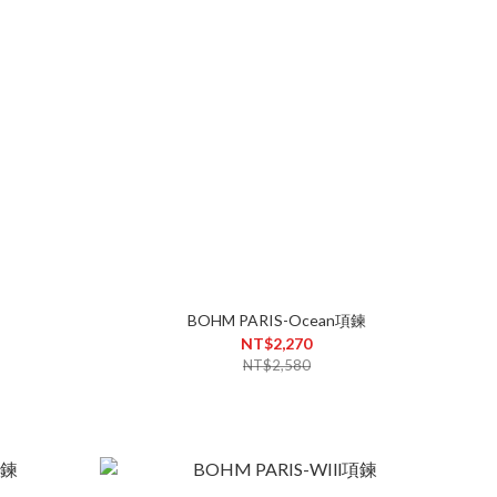
BOHM PARIS-Ocean項鍊
NT$2,270
NT$2,580