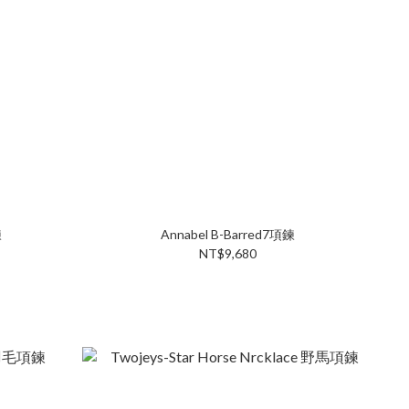
鍊
Annabel B-Barred7項鍊
NT$9,680