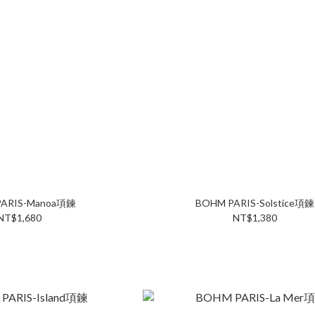
PARIS-Manoa項鍊
BOHM PARIS-Solstice項鍊
NT$1,680
NT$1,380