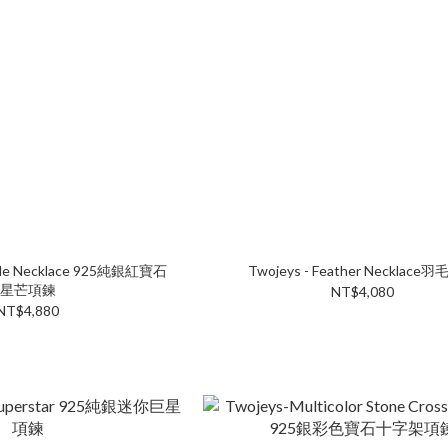
elle Necklace 925純銀紅寶石
Twojeys - Feather Necklace
星芒項鍊
NT$4,080
NT$4,880