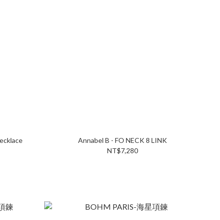
ecklace
Annabel B - FO NECK 8 LINK
NT$7,280