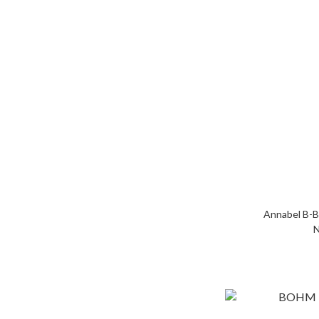
Annabel B-B
N