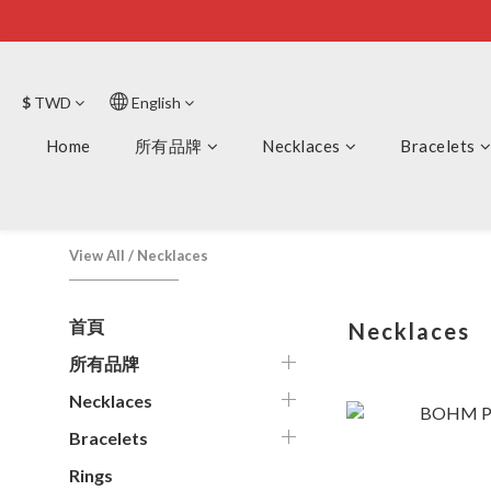
$
TWD
English
Home
所有品牌
Necklaces
Bracelets
View All
/
Necklaces
首頁
Necklaces
所有品牌
Necklaces
Bracelets
Rings