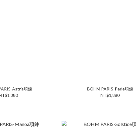
ARIS-Astria項鍊
BOHM PARIS-Perle項鍊
NT$1,380
NT$1,880