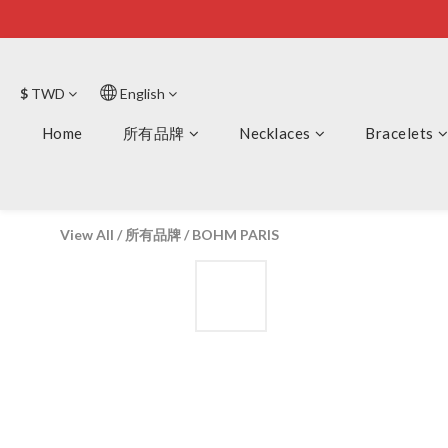
$
TWD
English
Home
所有品牌
Necklaces
Bracelets
View All
/
所有品牌
/
BOHM PARIS