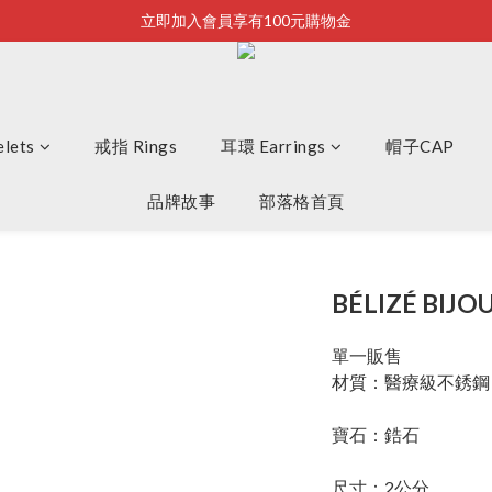
立即加入會員享有100元購物金
Bonjour~
全店滿2500即享免運
Bonjour~
lets
戒指 Rings
耳環 Earrings
帽子CAP
品牌故事
部落格首頁
BÉLIZÉ BI
單一販售
材質：醫療級不銹鋼
寶石：鋯石
尺寸：2公分