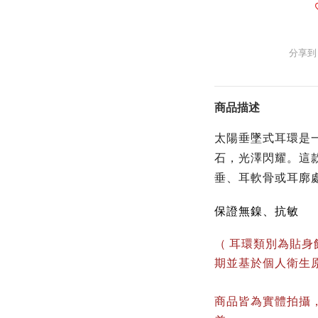
分享到
商品描述
太陽垂墜式耳環是
石，光澤閃耀。這
垂、
耳軟骨或耳廓
保證無鎳、抗敏
（ 耳環類別為貼
期並基於個人衛生
商品皆為實體拍攝