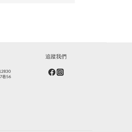
追蹤我們
2830
7巷56