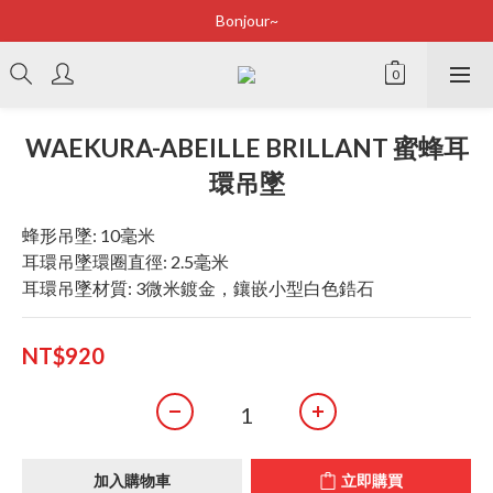
Bonjour~
Bonjour~
立即加入會員享有100元購物金
全店滿2500即享免運
WAEKURA-ABEILLE BRILLANT 蜜蜂耳
Bonjour~
環吊墜
蜂形吊墜: 10毫米
耳環吊墜環圈直徑: 2.5毫米
耳環吊墜材質: 3微米鍍金，鑲嵌小型白色鋯石
NT$920
加入購物車
立即購買