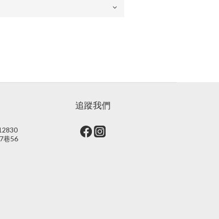
追蹤我們
2830
7巷56