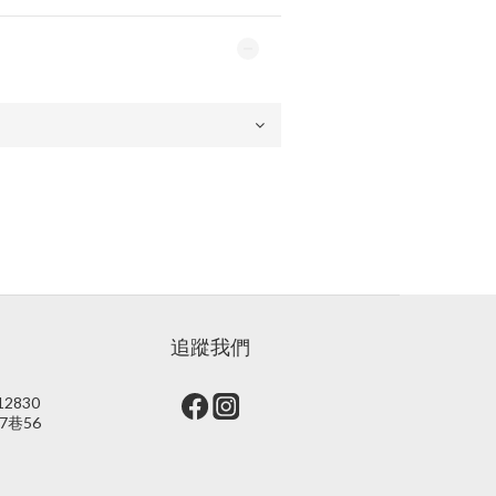
追蹤我們
2830
7巷56