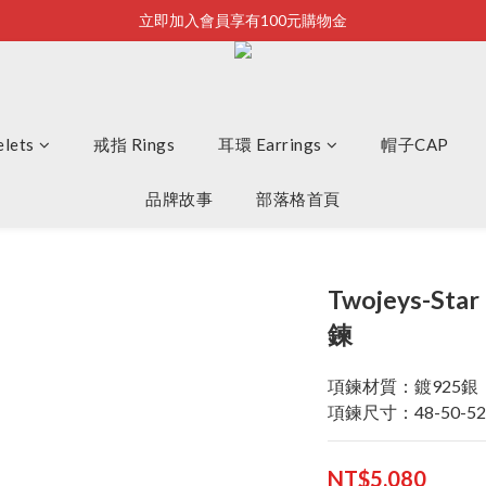
立即加入會員享有100元購物金
Bonjour~
全店滿2500即享免運
Bonjour~
lets
戒指 Rings
耳環 Earrings
帽子CAP
品牌故事
部落格首頁
Twojeys-Sta
鍊
項鍊材質：鍍925銀
項鍊尺寸：48-50-5
NT$5,080