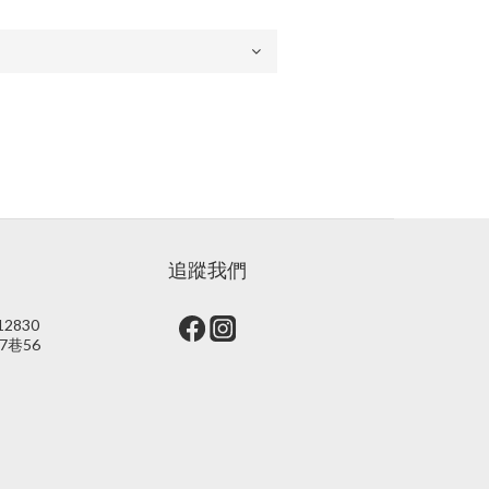
追蹤我們
2830
7巷56