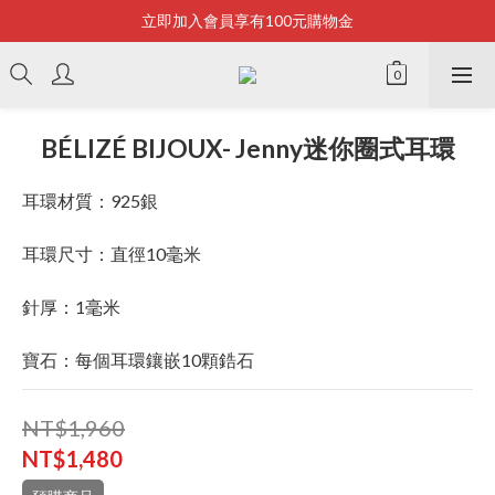
立即加入會員享有100元購物金
Bonjour~
全店滿2500即享免運
Bonjour~
BÉLIZÉ BIJOUX- Jenny迷你圈式耳環
耳環材質：925銀
耳環尺寸：直徑10毫米
針厚：1毫米
寶石：每個耳環鑲嵌10顆鋯石
NT$1,960
NT$1,480