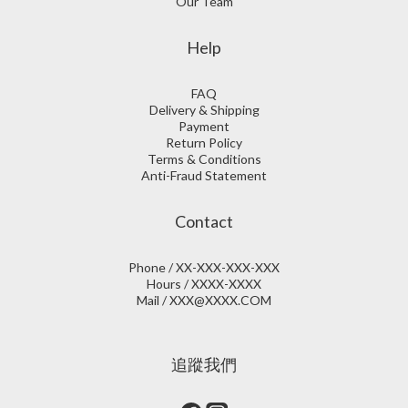
Our Team
Help
FAQ
Delivery & Shipping
Payment
Return Policy
Terms & Conditions
Anti-Fraud Statement
Contact
Phone / XX-XXX-XXX-XXX
Hours / XXXX-XXXX
Mail / XXX@XXXX.COM
追蹤我們