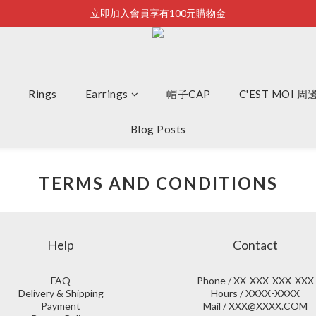
立即加入會員享有100元購物金
Bonjour~
全店滿2500即享免運
Bonjour~
Rings
Earrings
帽子CAP
C'EST MOI 
Blog Posts
TERMS AND CONDITIONS
Help
Contact
FAQ
Phone / XX-XXX-XXX-XXX
Delivery & Shipping
Hours / XXXX-XXXX
Payment
Mail / XXX@XXXX.COM