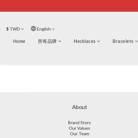
$
TWD
English
Home
所有品牌
Necklaces
Bracelets
About
Brand Story
Our Values
Our Team